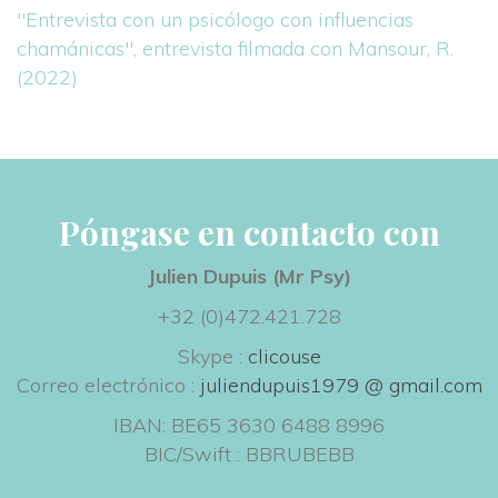
"Entrevista con un psicólogo con influencias 
chamánicas", entrevista filmada con Mansour, R. 
(2022)
Póngase en contacto con
Julien Dupuis (Mr Psy) 
+32 (0)472.421.728
Skype : 
clicouse
 Correo electrónico : 
juliendupuis1979 @ gmail.com
IBAN: BE65 3630 6488 8996
 BIC/Swift : BBRUBEBB
 