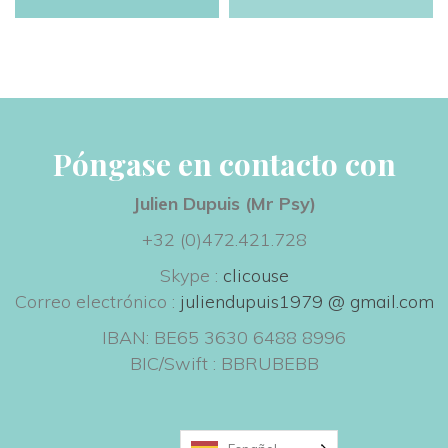
Póngase en contacto con
Julien Dupuis (Mr Psy) 
+32 (0)472.421.728
Skype : 
clicouse
 Correo electrónico : 
juliendupuis1979 @ gmail.com
IBAN: BE65 3630 6488 8996
 BIC/Swift : BBRUBEBB
 